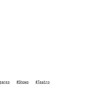
gares
#Shows
#Teatro