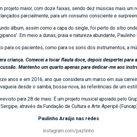
e um projeto maior, com doze faixas, sendo dez músicas mais um
 lançados parcialmente, para um consumo consciente e surpreen
gundo álbum, assim como a capa do single, foi perto do sítio o
panos’. Em meio a dunas, praia e natureza abundante, Paulinho b
to para os pacientes, como para os sons dos instrumentos, a mú
ra criança. Comecei a tocar flauta doce, depois despertei para 
percussão. Mantenho um quarto apenas para dedicar-me aos inst
e anos e em 2016, ano que considera um marco em sua carreira 
o vagueia desde o samba, bossa-nova, às referências de um es
 previsto para 28 de maio. É um projeto musical apoiado pelo Grup
Sergipe, através da Fundação de Cultura e Arte Aperipê (Funcap),
Paulinho Araújo nas redes
instagram.com/pazlinho