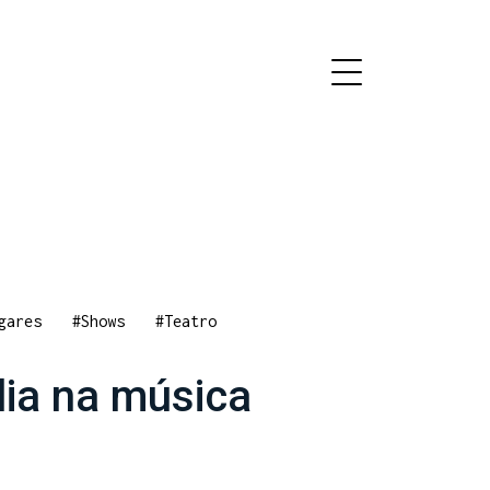
gares
#Shows
#Teatro
ília na música