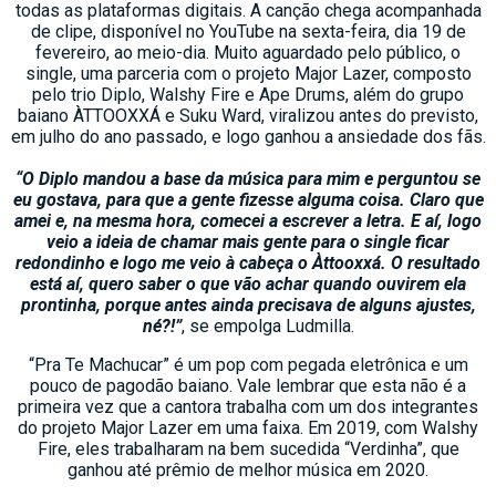
todas as plataformas digitais. A canção chega acompanhada
de clipe, disponível no YouTube na sexta-feira, dia 19 de
fevereiro, ao meio-dia. Muito aguardado pelo público, o
single, uma parceria com o projeto Major Lazer, composto
pelo trio Diplo, Walshy Fire e Ape Drums, além do grupo
baiano ÀTTOOXXÁ e Suku Ward, viralizou antes do previsto,
em julho do ano passado, e logo ganhou a ansiedade dos fãs.
“O Diplo mandou a base da música para mim e perguntou se
eu gostava, para que a gente fizesse alguma coisa. Claro que
amei e, na mesma hora, comecei a escrever a letra. E aí, logo
veio a ideia de chamar mais gente para o single ficar
redondinho e logo me veio à cabeça o Àttooxxá. O resultado
está aí, quero saber o que vão achar quando ouvirem ela
prontinha, porque antes ainda precisava de alguns ajustes,
né?!”
, se empolga Ludmilla.
“Pra Te Machucar” é um pop com pegada eletrônica e um
pouco de pagodão baiano. Vale lembrar que esta não é a
primeira vez que a cantora trabalha com um dos integrantes
do projeto Major Lazer em uma faixa. Em 2019, com Walshy
Fire, eles trabalharam na bem sucedida “Verdinha”, que
ganhou até prêmio de melhor música em 2020.