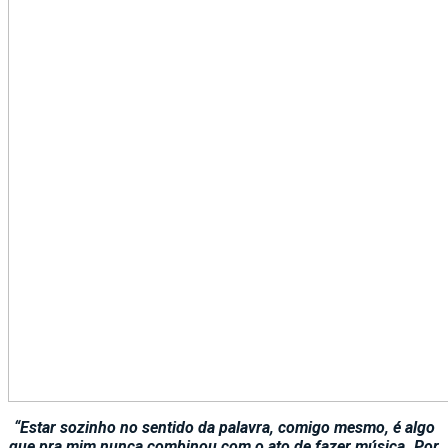
“Estar sozinho no sentido da palavra, comigo mesmo, é algo
que pra mim nunca combinou com o ato de fazer música. Por