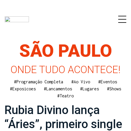
SÃO PAULO
ONDE TUDO ACONTECE!
#Programação Completa
#Ao Vivo
#Eventos
#Exposicoes
#Lancamentos
#Lugares
#Shows
#Teatro
Rubia Divino lança
“Áries”, primeiro single