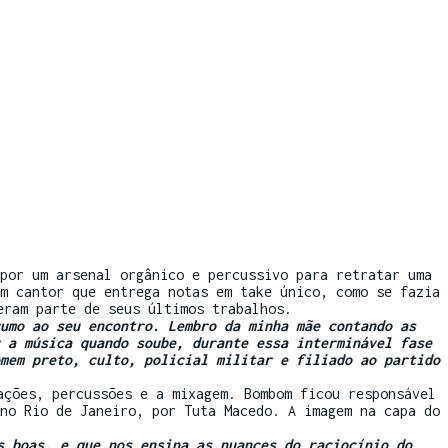
por um arsenal orgânico e percussivo para retratar uma
m cantor que entrega notas em take único, como se fazia
eram parte de seus últimos trabalhos.
umo ao seu encontro. Lembro da minha mãe contando as
 a música quando soube, durante essa interminável fase
mem preto, culto, policial militar e filiado ao partido
ações, percussões e a mixagem. Bombom ficou responsável
no Rio de Janeiro, por Tuta Macedo. A imagem na capa do
s boas, e que nos ensina as nuances do raciocínio do