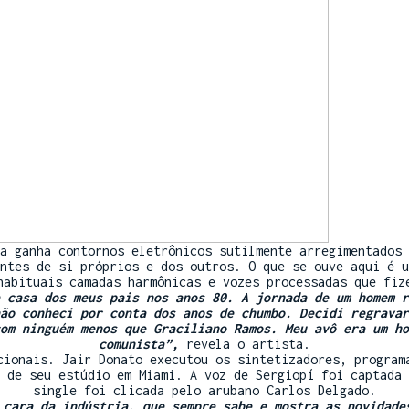
a ganha contornos eletrônicos sutilmente arregimentados 
ntes de si próprios e dos outros. O que se ouve aqui é u
habituais camadas harmônicas e vozes processadas que fiz
 casa dos meus pais nos anos 80. A jornada de um homem r
ão conheci por conta dos anos de chumbo. Decidi regravar
om ninguém menos que Graciliano Ramos. Meu avô era um ho
comunista”,
revela o artista.
cionais. Jair Donato executou os sintetizadores, program
 de seu estúdio em Miami. A voz de Sergiopí foi captada 
single foi clicada pelo arubano Carlos Delgado.
 cara da indústria, que sempre sabe e mostra as novidade