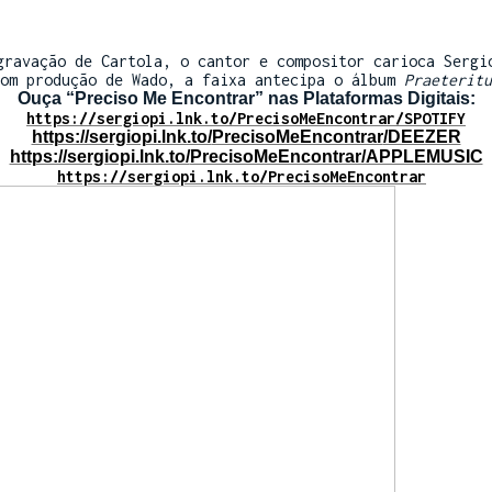
gravação de Cartola, o cantor e compositor carioca Sergi
Com produção de Wado, a faixa antecipa o álbum
Praeteritu
Ouça “Preciso Me Encontrar” nas Plataformas Digitais:
https://sergiopi.lnk.to/
PrecisoMeEncontrar
/SPOTIFY
https://sergiopi.lnk.to/
PrecisoMeEncontrar
/DEEZER
https://sergiopi.lnk.to/
PrecisoMeEncontrar/APPLEMUSIC
https://sergiopi.lnk.to/
PrecisoMeEncontrar