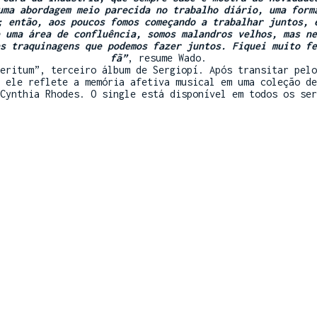
uma abordagem meio parecida no trabalho diário, uma form
; então, aos poucos fomos começando a trabalhar juntos, 
 uma área de confluência, somos malandros velhos, mas ne
s traquinagens que podemos fazer juntos. Fiquei muito fe
fã”
, resume Wado.
eritum”, terceiro álbum de Sergiopí. Após transitar pelo
 ele reflete a memória afetiva musical em uma coleção de
Cynthia Rhodes. O single está disponível em todos os ser
Siga Sergiopí:
w.instagram.com