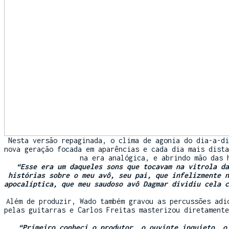
Nesta versão repaginada, o clima de agonia do dia-a-di
nova geração focada em aparências e cada dia mais dista
na era analógica, e abrindo mão das 
“Esse era um daqueles sons que tocavam na vitrola da
histórias sobre o meu avô, seu pai, que infelizmente n
apocalíptica, que meu saudoso avô Dagmar dividiu cela c
Além de produzir, Wado também gravou as percussões adi
pelas guitarras e Carlos Freitas masterizou diretamente
“Primeiro conheci o produtor, o ouvinte inquieto, o