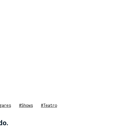
gares
#Shows
#Teatro
do.