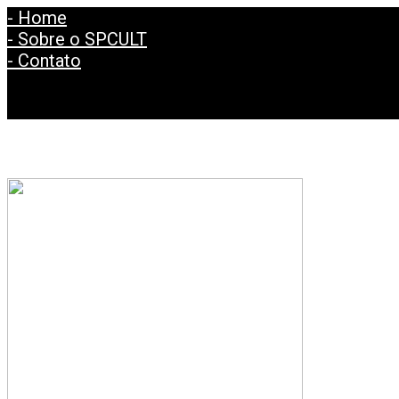
- Home
- Sobre o SPCULT
- Contato