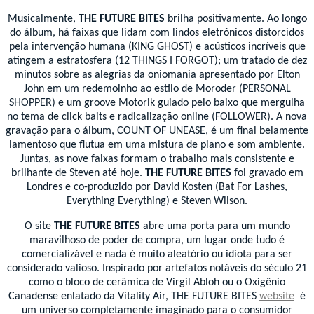
Musicalmente,
THE FUTURE BITES
brilha positivamente. Ao longo
do álbum, há faixas que lidam com lindos eletrônicos distorcidos
pela intervenção humana (KING GHOST) e acústicos incríveis que
atingem a estratosfera (12 THINGS I FORGOT); um tratado de dez
minutos sobre as alegrias da oniomania apresentado por Elton
John em um redemoinho ao estilo de Moroder (PERSONAL
SHOPPER) e um groove Motorik guiado pelo baixo que mergulha
no tema de click baits e radicalização online (FOLLOWER). A nova
gravação para o álbum, COUNT OF UNEASE, é um final belamente
lamentoso que flutua em uma mistura de piano e som ambiente.
Juntas, as nove faixas formam o trabalho mais consistente e
brilhante de Steven até hoje.
THE FUTURE BITES
foi gravado em
Londres e co-produzido por David Kosten (Bat For Lashes,
Everything Everything) e Steven Wilson.
O site
THE FUTURE BITES
abre uma porta para um mundo
maravilhoso de poder de compra, um lugar onde tudo é
comercializável e nada é muito aleatório ou idiota para ser
considerado valioso. Inspirado por artefatos notáveis do século 21
como o bloco de cerâmica de Virgil Abloh ou o Oxigênio
Canadense enlatado da Vitality Air, THE FUTURE BITES
website
é
um universo completamente imaginado para o consumidor