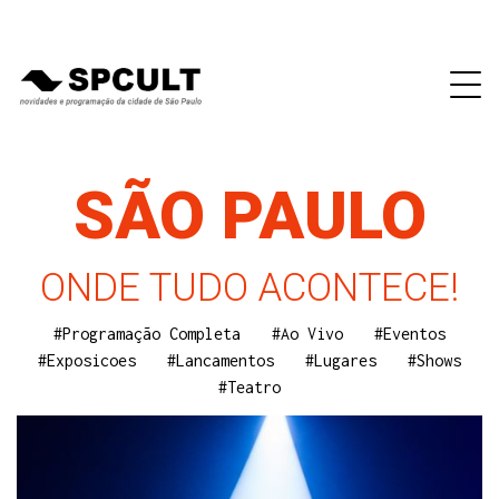
SÃO PAULO
ONDE TUDO ACONTECE!
#Programação Completa
#Ao Vivo
#Eventos
#Exposicoes
#Lancamentos
#Lugares
#Shows
#Teatro