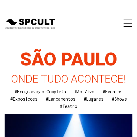
SÃO PAULO
ONDE TUDO ACONTECE!
#Programação Completa
#Ao Vivo
#Eventos
#Exposicoes
#Lancamentos
#Lugares
#Shows
#Teatro