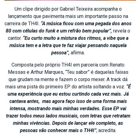
Um clipe dirigido por Gabriel Teixeira acompanha o
lançamento que pavimenta mais um importante passo na
carreira de TH4I.
“A música ficou com uma pegada dos anos
80 com células do funk e um refrão bem popular”,
revela o
cantor.
“Eu curto muito a mistura dos ritmos, a vibe que a
música tem e a letra que te faz viajar pensando naquela
pessoa”,
afirma.
Composta pelo próprio TH4I em parceria com Renato
Messas e Arthur Marques, “Teu sabor” é daquelas faixas
que grudam na mente e fazem o corpo mexer. A track dá
mais uma pista do primeiro EP do artista soltando a voz.
“É
uma experiência que eu estou curtindo cada vez mais. Já
cantava antes, mas agora faço isso de uma forma mais
intensa, mostrando mais minhas verdades. Esse EP vai
trazer todos meus lados musicais, com letras que retratam
minhas vivências. Depois de lançar ele completo, as
pessoas vão conhecer mais o TH4I”
, acredita.