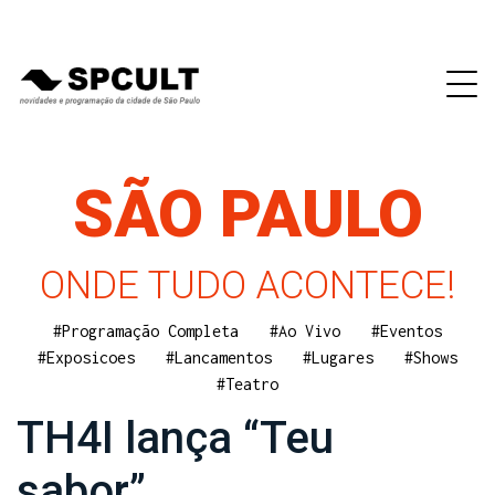
SÃO PAULO
ONDE TUDO ACONTECE!
#Programação Completa
#Ao Vivo
#Eventos
#Exposicoes
#Lancamentos
#Lugares
#Shows
#Teatro
TH4I lança “Teu
sabor”.