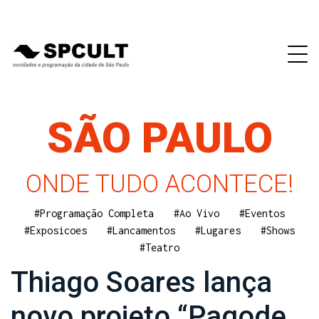
SÃO PAULO
ONDE TUDO ACONTECE!
#Programação Completa
#Ao Vivo
#Eventos
#Exposicoes
#Lancamentos
#Lugares
#Shows
#Teatro
Thiago Soares lança
novo projeto “Pagode