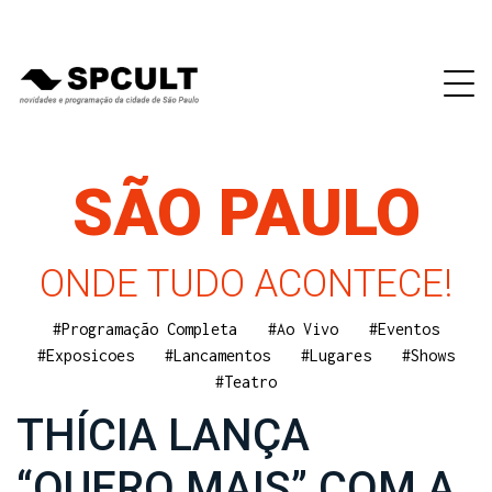
SÃO PAULO
ONDE TUDO ACONTECE!
#Programação Completa
#Ao Vivo
#Eventos
#Exposicoes
#Lancamentos
#Lugares
#Shows
#Teatro
THÍCIA LANÇA
“QUERO MAIS” COM A