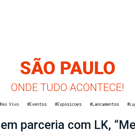
SÃO PAULO
ONDE TUDO ACONTECE!
#Ao Vivo
#Eventos
#Exposicoes
#Lancamentos
#Lu
a em parceria com LK, “M