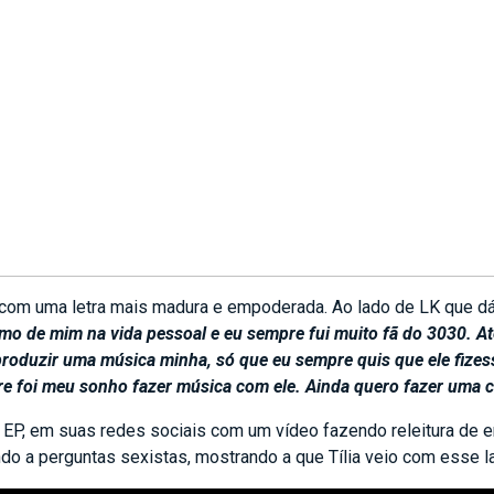
r com uma letra mais madura e empoderada. Ao lado de LK que d
mo de mim na vida pessoal e eu sempre fui muito fã do 3030. Até
a produzir uma música minha, só que eu sempre quis que ele fize
re foi meu sonho fazer música com ele. Ainda quero fazer uma 
 um EP, em suas redes sociais com um vídeo fazendo releitura de 
o a perguntas sexistas, mostrando a que Tília veio com esse 