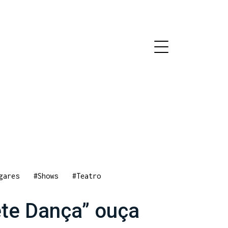
gares
#Shows
#Teatro
ete Dança” ouça