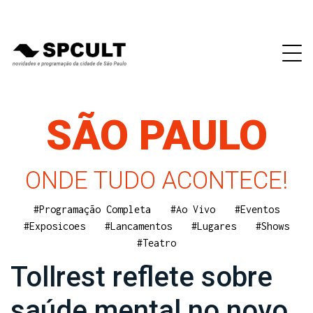
SÃO PAULO
ONDE TUDO ACONTECE!
#Programação Completa
#Ao Vivo
#Eventos
#Exposicoes
#Lancamentos
#Lugares
#Shows
#Teatro
Tollrest reflete sobre
saúde mental no novo