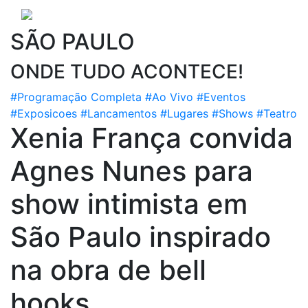
SÃO PAULO
ONDE TUDO ACONTECE!
#Programação Completa
#Ao Vivo
#Eventos
#Exposicoes
#Lancamentos
#Lugares
#Shows
#Teatro
Xenia França convida
Agnes Nunes para
show intimista em
São Paulo inspirado
na obra de bell
hooks.