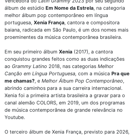
Vencedora do
Latin Grammy
2023 por seu segundo
álbum de estúdio
Em Nome da Estrela
, na categoria
melhor álbum pop contemporâneo em língua
portuguesa,
Xenia França
, cantora e compositora
baiana, radicada em São Paulo, é um dos nomes mais
proeminentes da música contemporânea brasileira.
Em seu primeiro álbum
Xenia
(2017), a cantora
conquistou grandes feitos como as duas indicações
ao
Grammy Latino
2018, nas categorias
Melhor
Canção em Língua Portuguesa,
com a música
Pra que
me chamas?
, e
Melhor Álbum Pop Contemporâneo
,
abrindo caminhos para a sua carreira internacional.
Xenia foi a primeira artista brasileira a gravar para o
canal alemão COLORS, em 2019, um dos programas
de música contemporânea de grande relevância no
Youtube.
O terceiro álbum de Xenia França, previsto para 2026,