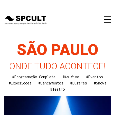
SÃO PAULO
ONDE TUDO ACONTECE!
#Programação Completa
#Ao Vivo
#Eventos
#Exposicoes
#Lancamentos
#Lugares
#Shows
#Teatro