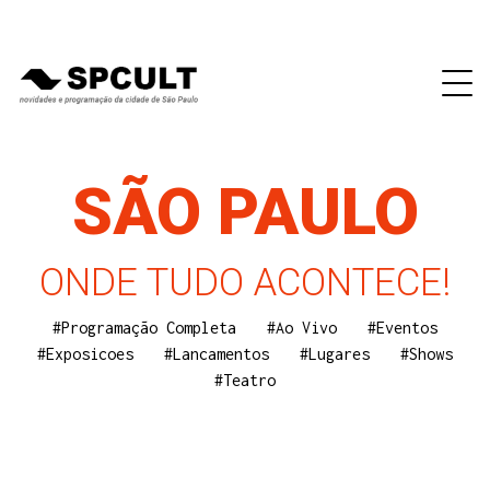
SÃO PAULO
ONDE TUDO ACONTECE!
#Programação Completa
#Ao Vivo
#Eventos
#Exposicoes
#Lancamentos
#Lugares
#Shows
#Teatro