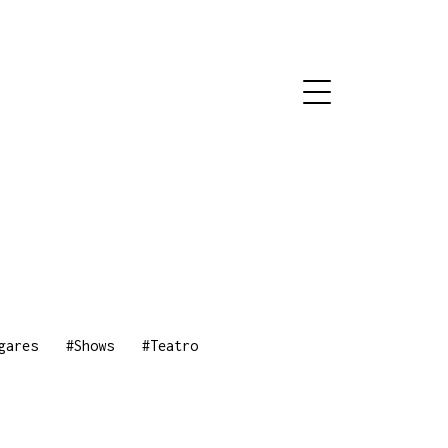
gares
#Shows
#Teatro