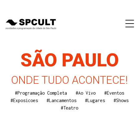
SÃO PAULO
ONDE TUDO ACONTECE!
#Programação Completa
#Ao Vivo
#Eventos
#Exposicoes
#Lancamentos
#Lugares
#Shows
#Teatro