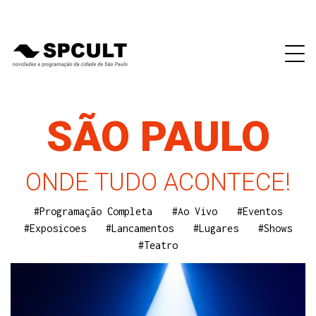
SÃO PAULO
ONDE TUDO ACONTECE!
#Programação Completa
#Ao Vivo
#Eventos
#Exposicoes
#Lancamentos
#Lugares
#Shows
#Teatro