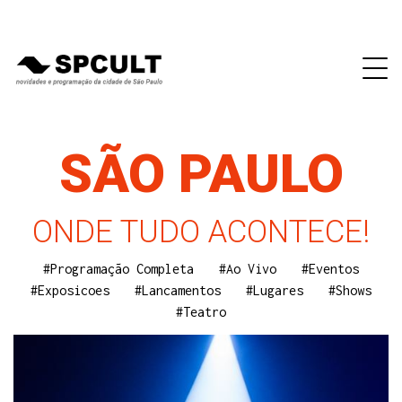
SÃO PAULO
ONDE TUDO ACONTECE!
#Programação Completa
#Ao Vivo
#Eventos
#Exposicoes
#Lancamentos
#Lugares
#Shows
#Teatro